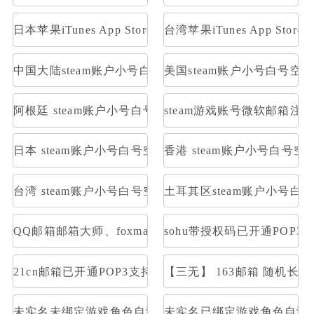
日本苹果iTunes App Store礼品卡1000日元
台湾苹果iTunes App Stor
中国大陆steam账户小号白号空号方舟
美国steam账户小号白号空
阿根廷 steam账户小号白号空号方舟
steam游戏账号微软邮箱注册
日本 steam账户小号白号空号方舟
香港 steam账户小号白号空
台湾 steam账户小号白号空号方舟
土耳其区steam账户小号白
QQ邮箱邮箱大师、foxmail等登陆,不是网页登陆，是
sohu带授权码已开通POP3
21cn邮箱已开通POP3支持邮箱大师直登/支持网页登/21cn
【三无】 163邮箱 随机长
未实名未绑定游戏角色自测部分存在角色
未实名已绑定游戏角色自测