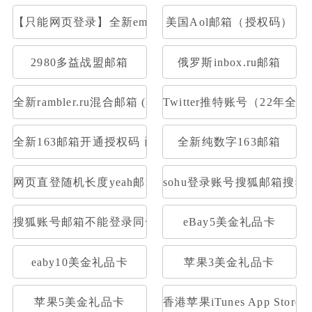
【只能网页登录】全新email.com美国邮箱(已注册满一个
美国Aol邮箱（授权码）
2980多益战盟邮箱
俄罗斯inbox.ru邮箱
全新rambler.ru混合邮箱 (开通pop)
Twitter推特账号（22年全
全新163邮箱开通授权码 已开通Pop3，imap 格式：账号--
全新纯数字163邮箱
网页直登随机长度yeah邮箱
sohu登录账号搜狐邮箱搜狐
搜狐账号邮箱不能登录同一密码1元30个
eBay5美金礼品卡
eaby10美金礼品卡
苹果3美金礼品卡
苹果5美金礼品卡
香港苹果iTunes App Stor