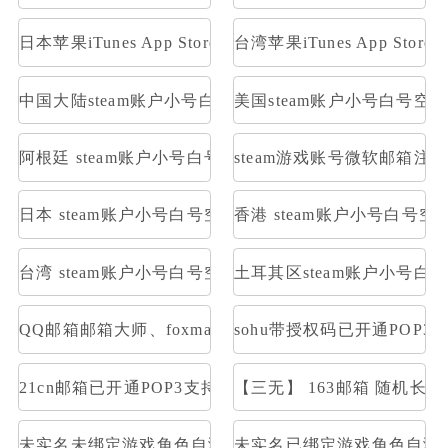
日本苹果iTunes App Store礼品卡1000日元
台湾苹果iTunes App Stor
中国大陆steam账户小号白号空号方舟
美国steam账户小号白号空
阿根廷 steam账户小号白号空号方舟
steam游戏账号微软邮箱注册
日本 steam账户小号白号空号方舟
香港 steam账户小号白号空
台湾 steam账户小号白号空号方舟
土耳其区steam账户小号白
QQ邮箱邮箱大师、foxmail等登陆,不是网页登陆，是
sohu带授权码已开通POP3
21cn邮箱已开通POP3支持邮箱大师直登/支持网页登/21cn
【三无】 163邮箱 随机长
未实名未绑定游戏角色自测部分存在角色
未实名已绑定游戏角色自测