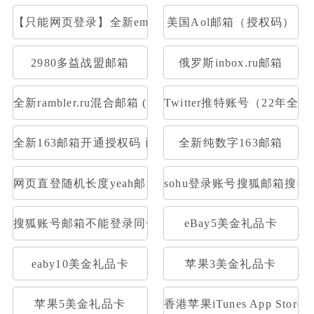
【只能网页登录】全新email.com美国邮箱(已注册满一个
美国Aol邮箱（授权码）
2980多益战盟邮箱
俄罗斯inbox.ru邮箱
全新rambler.ru混合邮箱 (开通pop)
Twitter推特账号（22年全
全新163邮箱开通授权码 已开通Pop3，imap 格式：账号--
全新纯数字163邮箱
网页直登随机长度yeah邮箱
sohu登录账号搜狐邮箱搜狐
搜狐账号邮箱不能登录同一密码1元30个
eBay5美金礼品卡
eaby10美金礼品卡
苹果3美金礼品卡
苹果5美金礼品卡
香港苹果iTunes App Stor