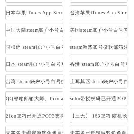
日本苹果iTunes App Store礼品卡1000日元
台湾苹果iTunes App Stor
中国大陆steam账户小号白号空号方舟
美国steam账户小号白号空
阿根廷 steam账户小号白号空号方舟
steam游戏账号微软邮箱注册
日本 steam账户小号白号空号方舟
香港 steam账户小号白号空
台湾 steam账户小号白号空号方舟
土耳其区steam账户小号白
QQ邮箱邮箱大师、foxmail等登陆,不是网页登陆，是
sohu带授权码已开通POP3
21cn邮箱已开通POP3支持邮箱大师直登/支持网页登/21cn
【三无】 163邮箱 随机长
未实名未绑定游戏角色自测部分存在角色
未实名已绑定游戏角色自测