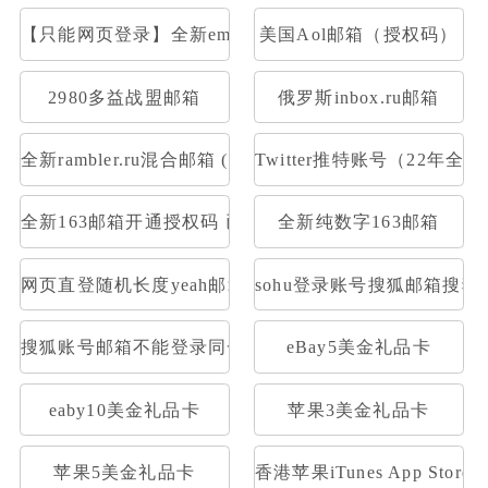
【只能网页登录】全新email.com美国邮箱(已注册满一个
美国Aol邮箱（授权码）
2980多益战盟邮箱
俄罗斯inbox.ru邮箱
全新rambler.ru混合邮箱 (开通pop)
Twitter推特账号（22年全
全新163邮箱开通授权码 已开通Pop3，imap 格式：账号--
全新纯数字163邮箱
网页直登随机长度yeah邮箱
sohu登录账号搜狐邮箱搜狐
搜狐账号邮箱不能登录同一密码1元30个
eBay5美金礼品卡
eaby10美金礼品卡
苹果3美金礼品卡
苹果5美金礼品卡
香港苹果iTunes App Stor