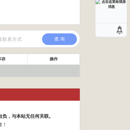
查 询
库存
操作
自负，与本站无任何关联。
查！