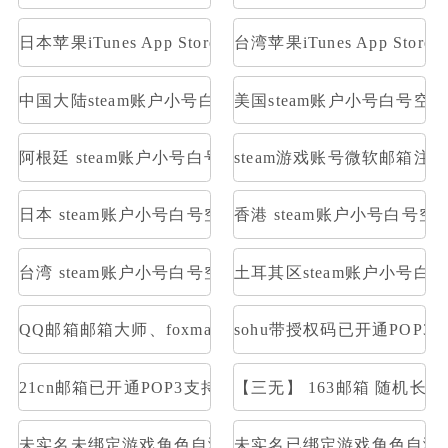
日本苹果iTunes App Store礼品卡1000日元
台湾苹果iTunes App Stor
中国大陆steam账户小号白号空号方舟
美国steam账户小号白号空
阿根廷 steam账户小号白号空号方舟
steam游戏账号微软邮箱注册
日本 steam账户小号白号空号方舟
香港 steam账户小号白号空
台湾 steam账户小号白号空号方舟
土耳其区steam账户小号白
QQ邮箱邮箱大师、foxmail等登陆,不是网页登陆，是
sohu带授权码已开通POP3
21cn邮箱已开通POP3支持邮箱大师直登/支持网页登/21cn
【三无】 163邮箱 随机长
未实名未绑定游戏角色自测部分存在角色
未实名已绑定游戏角色自测