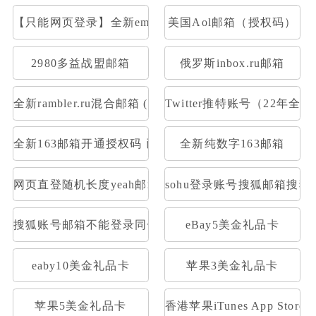
【只能网页登录】全新email.com美国邮箱(已注册满一个
美国Aol邮箱（授权码）
2980多益战盟邮箱
俄罗斯inbox.ru邮箱
全新rambler.ru混合邮箱 (开通pop)
Twitter推特账号（22年全
全新163邮箱开通授权码 已开通Pop3，imap 格式：账号--
全新纯数字163邮箱
网页直登随机长度yeah邮箱
sohu登录账号搜狐邮箱搜狐
搜狐账号邮箱不能登录同一密码1元30个
eBay5美金礼品卡
eaby10美金礼品卡
苹果3美金礼品卡
苹果5美金礼品卡
香港苹果iTunes App Stor