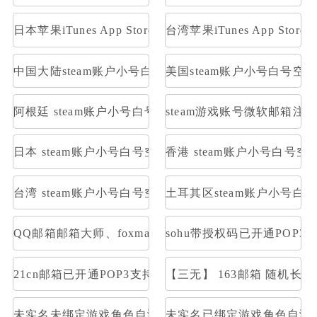
日本苹果iTunes App Store礼品卡1000日元
台湾苹果iTunes App Stor
中国大陆steam账户小号白号空号方舟
美国steam账户小号白号空
阿根廷 steam账户小号白号空号方舟
steam游戏账号微软邮箱注册
日本 steam账户小号白号空号方舟
香港 steam账户小号白号空
台湾 steam账户小号白号空号方舟
土耳其区steam账户小号白
QQ邮箱邮箱大师、foxmail等登陆,不是网页登陆，是
sohu带授权码已开通POP3
21cn邮箱已开通POP3支持邮箱大师直登/支持网页登/21cn
【三无】 163邮箱 随机长
未实名未绑定游戏角色自测部分存在角色
未实名已绑定游戏角色自测