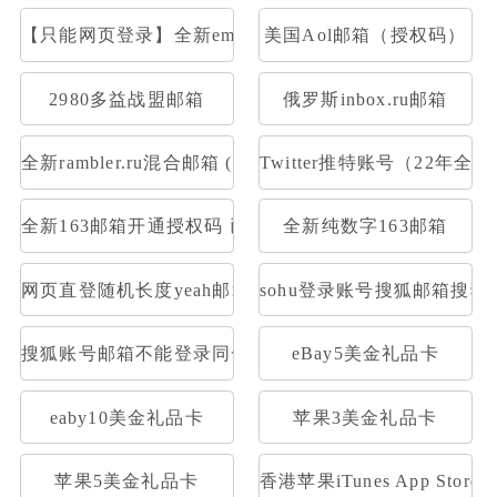
【只能网页登录】全新email.com美国邮箱(已注册满一个
美国Aol邮箱（授权码）
2980多益战盟邮箱
俄罗斯inbox.ru邮箱
全新rambler.ru混合邮箱 (开通pop)
Twitter推特账号（22年全
全新163邮箱开通授权码 已开通Pop3，imap 格式：账号--
全新纯数字163邮箱
网页直登随机长度yeah邮箱
sohu登录账号搜狐邮箱搜狐
搜狐账号邮箱不能登录同一密码1元30个
eBay5美金礼品卡
eaby10美金礼品卡
苹果3美金礼品卡
苹果5美金礼品卡
香港苹果iTunes App Stor