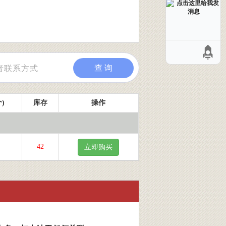
查 询
)
库存
操作
42
立即购买