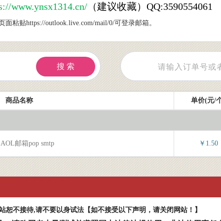
ww.ynsx1314.cn/
（建议收藏）QQ:3590554061
s://outlook.live.com/mail/0/可登录邮箱。
搜 索
商品名称
单价(元/个
邮箱pop smtp
￥1.50
本站恕不接待,请不要以身试法【如不接受以下声明，请关闭网站！】