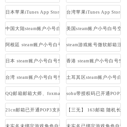
日本苹果iTunes App Store礼品卡1000日元
台湾苹果iTunes App Stor
中国大陆steam账户小号白号空号方舟
美国steam账户小号白号空
阿根廷 steam账户小号白号空号方舟
steam游戏账号微软邮箱注册
日本 steam账户小号白号空号方舟
香港 steam账户小号白号空
台湾 steam账户小号白号空号方舟
土耳其区steam账户小号白
QQ邮箱邮箱大师、foxmail等登陆,不是网页登陆，是
sohu带授权码已开通POP3
21cn邮箱已开通POP3支持邮箱大师直登/支持网页登/21cn
【三无】 163邮箱 随机长
未实名未绑定游戏角色自测部分存在角色
未实名已绑定游戏角色自测