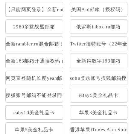
【只能网页登录】全新email.com美国邮箱(已注册满一个
美国Aol邮箱（授权码）
2980多益战盟邮箱
俄罗斯inbox.ru邮箱
全新rambler.ru混合邮箱 (开通pop)
Twitter推特账号（22年全
全新163邮箱开通授权码 已开通Pop3，imap 格式：账号--
全新纯数字163邮箱
网页直登随机长度yeah邮箱
sohu登录账号搜狐邮箱搜狐
搜狐账号邮箱不能登录同一密码1元30个
eBay5美金礼品卡
eaby10美金礼品卡
苹果3美金礼品卡
苹果5美金礼品卡
香港苹果iTunes App Stor